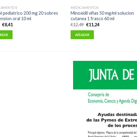
CAMENTOS
MEDICAMENTOS
l pediatrico 200 mg 20 sobres
Minoxidil viñas 50 mg/ml solucion
nsion oral 10 ml
cutanea 1 frasco 60 ml
El
El
El
El
5
€
8,41
€
12,49
€
11,24
precio
precio
precio
precio
original
actual
original
actual
ADIR
AÑADIR
era:
es:
era:
es:
€9,35.
€8,41.
€12,49.
€11,24.