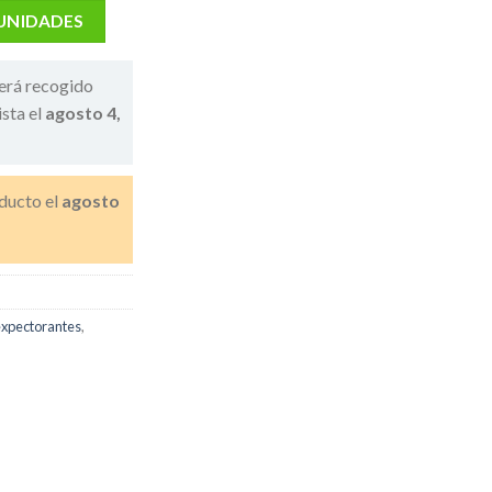
 UNIDADES
erá recogido
ista el
agosto 4,
ducto el
agosto
expectorantes
,