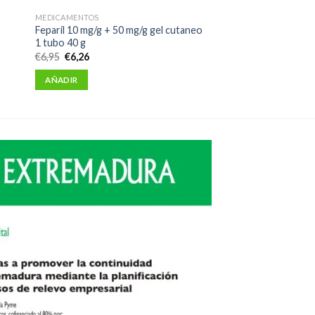
MEDICAMENTOS
Feparil 10 mg/g + 50 mg/g gel cutaneo
1 tubo 40 g
El
El
€
6,95
€
6,26
precio
precio
original
actual
AÑADIR
era:
es:
€6,95.
€6,26.