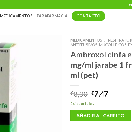
E
CONTACTO
MEDICAMENTOS
PARAFARMACIA
MEDICAMENTOS
/
RESPIRATOR
ANTITUSIVOS-MUCOLÍTICOS-
Ambroxol cinfa e
mg/ml jarabe 1 f
ml (pet)
El
El
8,30
7,47
€
€
precio
precio
1 disponibles
original
actual
era:
es:
AÑADIR AL CARRITO
€8,30.
€7,47.