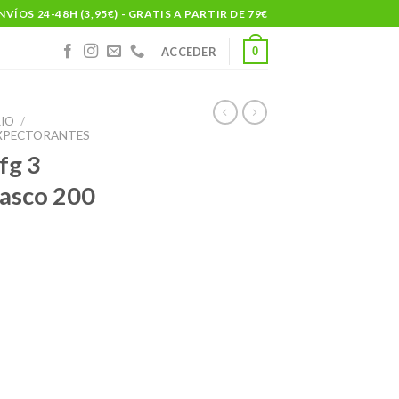
NVÍOS 24-48H (3,95€) - GRATIS A PARTIR DE 79€
0
ACCEDER
IO
/
EXPECTORANTES
fg 3
rasco 200