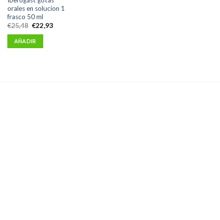
orales en solucion 1
frasco 50 ml
El
El
€
25,48
€
22,93
precio
precio
original
actual
AÑADIR
era:
es:
€25,48.
€22,93.