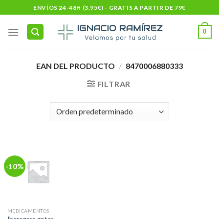
Skip
ENVÍOS 24-48H (3,95€) - GRATIS A PARTIR DE 79€
to
content
0
EAN DEL PRODUCTO
/
8470006880333
FILTRAR
-10%
MEDICAMENTOS
Iberogast gotas