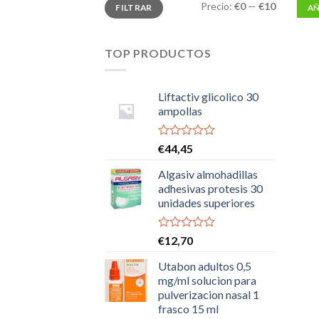
Precio
Precio
Precio:
€0
—
€10
FILTRAR
AÑ
mínimo
máximo
TOP PRODUCTOS
Liftactiv glicolico 30
ampollas
Valorado
€
44,45
con
0
Algasiv almohadillas
de
adhesivas protesis 30
5
unidades superiores
Valorado
€
12,70
con
0
Utabon adultos 0,5
de
mg/ml solucion para
5
pulverizacion nasal 1
frasco 15 ml