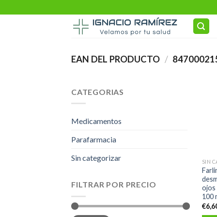
Skip
to
content
EAN DEL PRODUCTO
/
84700021
CATEGORIAS
Medicamentos
Parafarmacia
Sin categorizar
SIN 
Farli
desm
FILTRAR POR PRECIO
ojos
100 
€
6,6