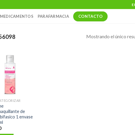
E
CONTACTO
MEDICAMENTOS
PARAFARMACIA
Mostrando el único res
56098
CATEGORIZAR
ne
aquillante de
 bifasico 1 envase
ml
0