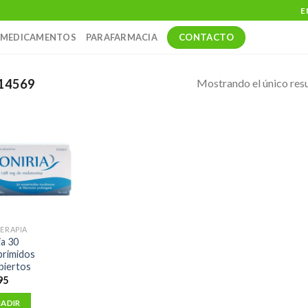
E
CONTACTO
MEDICAMENTOS
PARAFARMACIA
Mostrando el único res
14569
TERAPIA
ia 30
rimidos
biertos
95
ADIR