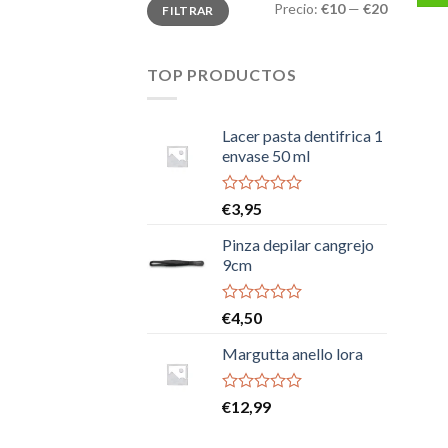
Precio
Precio
Precio:
€10
—
€20
FILTRAR
mínimo
máximo
TOP PRODUCTOS
Lacer pasta dentifrica 1
envase 50 ml
Valorado
€
3,95
con
0
Pinza depilar cangrejo
de
9cm
5
Valorado
€
4,50
con
0
Margutta anello lora
de
5
Valorado
€
12,99
con
0