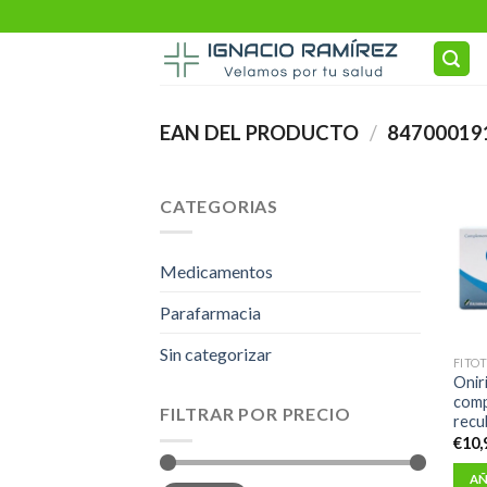
Skip
to
content
EAN DEL PRODUCTO
/
84700019
CATEGORIAS
Medicamentos
Parafarmacia
Sin categorizar
FITO
Onir
comp
FILTRAR POR PRECIO
recu
€
10,
AÑ