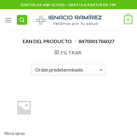
Skip
ENVÍOS 24-48H (3,95€) - GRATIS A PARTIR DE 79€
to
content
0
EAN DEL PRODUCTO
/
8470001706027
FILTRAR
Nosa spray