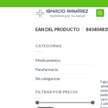
Skip
to
content
EAN DEL PRODUCTO
/
84340483
CATEGORIAS
Medicamentos
Parafarmacia
Sin categorizar
Faja
semi
tens
FILTRAR POR PRECIO
lumb
care
1 uni
beig