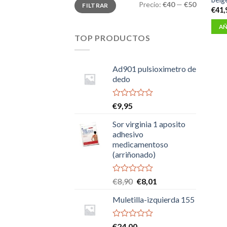
Precio
Precio
Precio:
€40
—
€50
FILTRAR
mínimo
máximo
€
41,
AÑ
TOP PRODUCTOS
Ad901 pulsioximetro de
dedo
Valorado
€
9,95
con
0
Sor virginia 1 aposito
de
adhesivo
5
medicamentoso
(arriñonado)
Valorado
El
El
€
8,90
€
8,01
con
precio
precio
0
Muletilla-izquierda 155
original
actual
de
era:
es:
5
€8,90.
€8,01.
Valorado
€
24,00