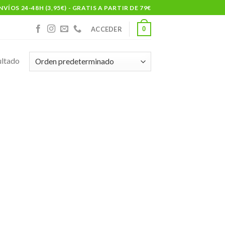
NVÍOS 24-48H (3,95€) - GRATIS A PARTIR DE 79€
0
ACCEDER
ultado