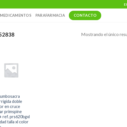
E
CONTACTO
MEDICAMENTOS
PARAFARMACIA
Mostrando el único res
52838
 lumbosacra
rrigida doble
or en cruce
ar primspine
+ ref. prs620bgxl
dad talla xl color
e