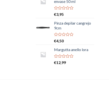
envase 50 ml
Valorado
€
3,95
con
0
Pinza depilar cangrejo
de
9cm
5
Valorado
€
4,50
con
0
Margutta anello lora
de
5
Valorado
€
12,99
con
0
de
5