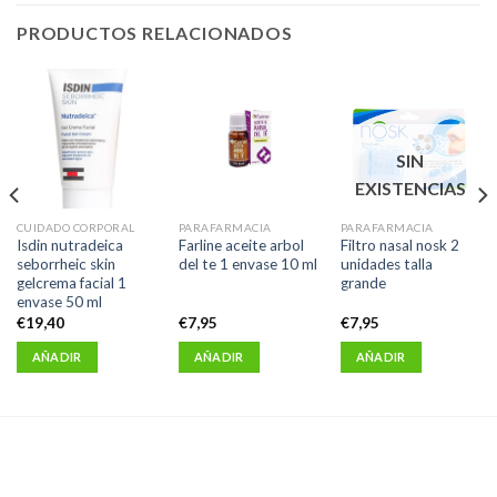
PRODUCTOS RELACIONADOS
SIN
EXISTENCIAS
CUIDADO CORPORAL
PARAFARMACIA
PARAFARMACIA
Isdin nutradeica
Farline aceite arbol
Filtro nasal nosk 2
seborrheic skin
del te 1 envase 10 ml
unidades talla
gelcrema facial 1
grande
envase 50 ml
€
19,40
€
7,95
€
7,95
AÑADIR
AÑADIR
AÑADIR