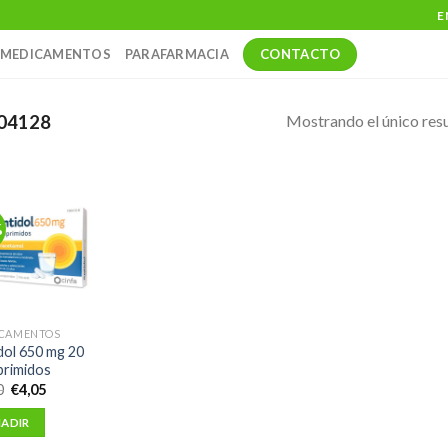
E
CONTACTO
MEDICAMENTOS
PARAFARMACIA
Mostrando el único res
04128
%
CAMENTOS
dol 650 mg 20
rimidos
El
El
0
€
4,05
precio
precio
original
actual
ADIR
era:
es:
€4,50.
€4,05.