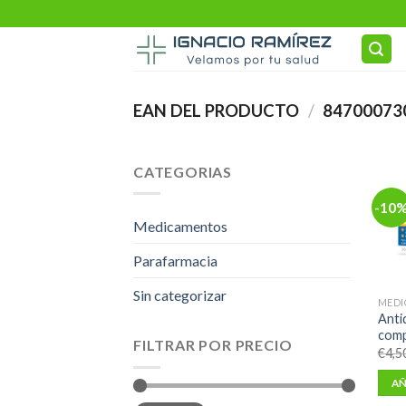
Skip
to
content
EAN DEL PRODUCTO
/
84700073
CATEGORIAS
-10
Medicamentos
Parafarmacia
Sin categorizar
MEDI
Anti
comp
FILTRAR POR PRECIO
€
4,5
AÑ