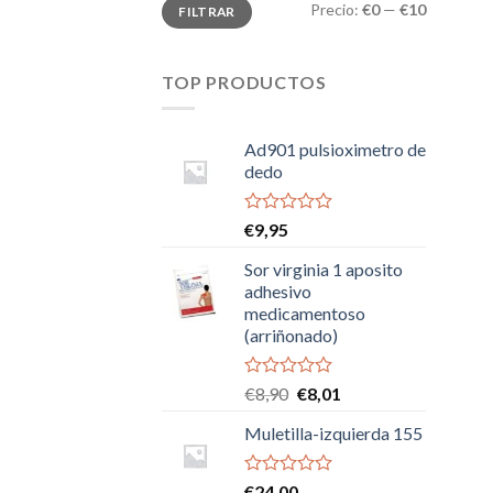
Precio
Precio
Precio:
€0
—
€10
FILTRAR
mínimo
máximo
TOP PRODUCTOS
Ad901 pulsioximetro de
dedo
Valorado
€
9,95
con
0
Sor virginia 1 aposito
de
adhesivo
5
medicamentoso
(arriñonado)
Valorado
El
El
€
8,90
€
8,01
con
precio
precio
0
Muletilla-izquierda 155
original
actual
de
era:
es:
5
€8,90.
€8,01.
Valorado
€
24,00