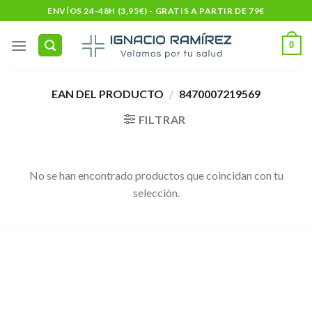
Skip
ENVÍOS 24-48H (3,95€) - GRATIS A PARTIR DE 79€
to
content
0
EAN DEL PRODUCTO
/
8470007219569
FILTRAR
No se han encontrado productos que coincidan con tu
selección.