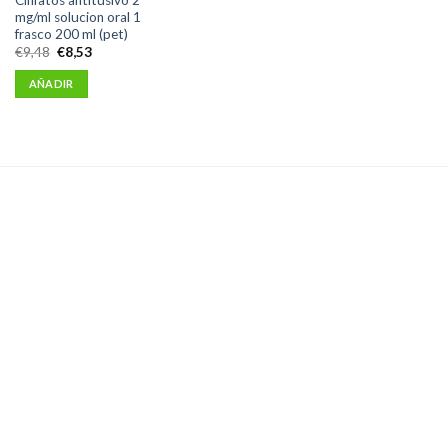
mg/ml solucion oral 1
frasco 200 ml (pet)
El
El
€
9,48
€
8,53
precio
precio
original
actual
AÑADIR
era:
es:
€9,48.
€8,53.