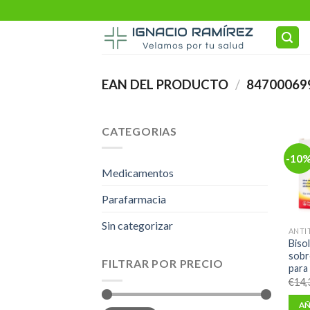
Skip
to
content
EAN DEL PRODUCTO
/
84700069
CATEGORIAS
-10
Medicamentos
Parafarmacia
Sin categorizar
Biso
sobr
FILTRAR POR PRECIO
para
€
14,
AÑ