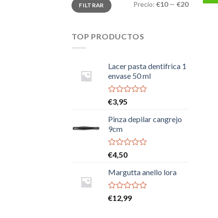
Precio
Precio
Precio:
€10
—
€20
FILTRAR
mínimo
máximo
TOP PRODUCTOS
Lacer pasta dentifrica 1
envase 50 ml
Valorado
€
3,95
con
0
Pinza depilar cangrejo
de
9cm
5
Valorado
€
4,50
con
0
Margutta anello lora
de
5
Valorado
€
12,99
con
0