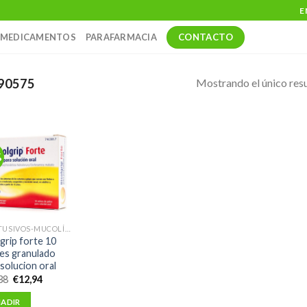
E
CONTACTO
MEDICAMENTOS
PARAFARMACIA
Mostrando el único res
90575
%
ANTITUSIVOS-MUCOLÍTICOS-EXPECTORANTES
lgrip forte 10
es granulado
 solucion oral
El
El
38
€
12,94
precio
precio
original
actual
ADIR