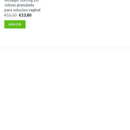
sobres granulado
para solucion vaginal
El
El
€
15,33
€
13,80
precio
precio
original
actual
AÑADIR
era:
es:
€15,33.
€13,80.