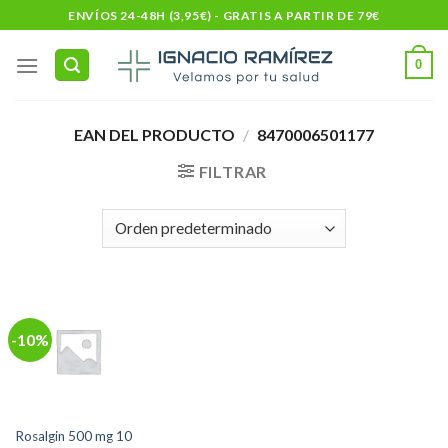
Skip
ENVÍOS 24-48H (3,95€) - GRATIS A PARTIR DE 79€
to
content
0
EAN DEL PRODUCTO
/
8470006501177
FILTRAR
-10%
Rosalgin 500 mg 10