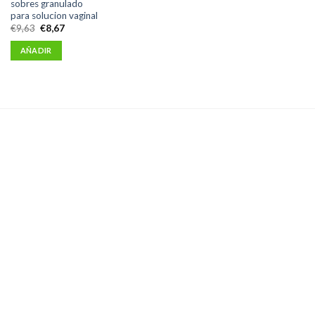
sobres granulado
para solucion vaginal
El
El
€
9,63
€
8,67
precio
precio
original
actual
AÑADIR
era:
es:
€9,63.
€8,67.