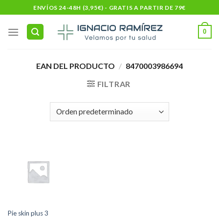
Skip
ENVÍOS 24-48H (3,95€) - GRATIS A PARTIR DE 79€
to
content
0
EAN DEL PRODUCTO
/
8470003986694
FILTRAR
Pie skin plus 3