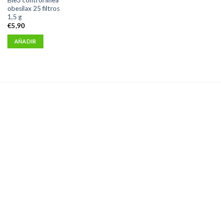
obesilax 25 filtros
1,5 g
€
5,90
AÑADIR