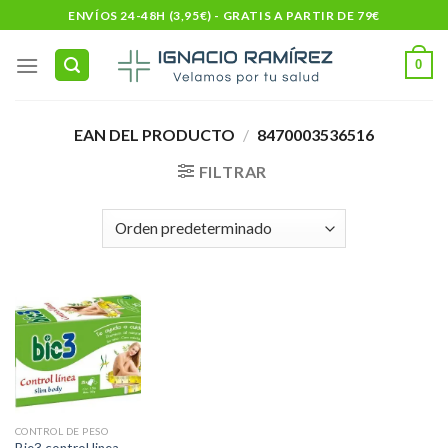
Skip
ENVÍOS 24-48H (3,95€) - GRATIS A PARTIR DE 79€
to
content
0
EAN DEL PRODUCTO
/
8470003536516
FILTRAR
CONTROL DE PESO
Bie3 control linea