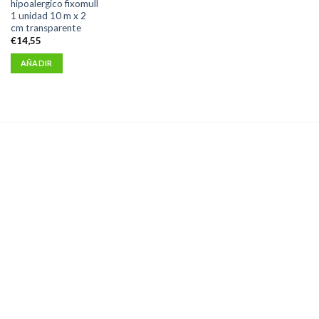
hipoalergico fixomull
1 unidad 10 m x 2
cm transparente
€
14,55
AÑADIR