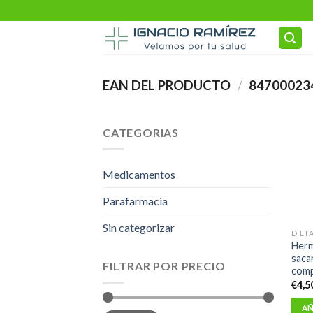
Skip
to
content
EAN DEL PRODUCTO
/
84700023
CATEGORIAS
Medicamentos
Parafarmacia
Sin categorizar
DIET
Herm
saca
FILTRAR POR PRECIO
comp
€
4,5
AÑ