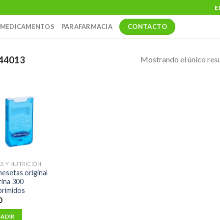
E
CONTACTO
MEDICAMENTOS
PARAFARMACIA
Mostrando el único res
44013
AS Y NUTRICIÓN
esetas original
rina 300
rimidos
0
ADIR