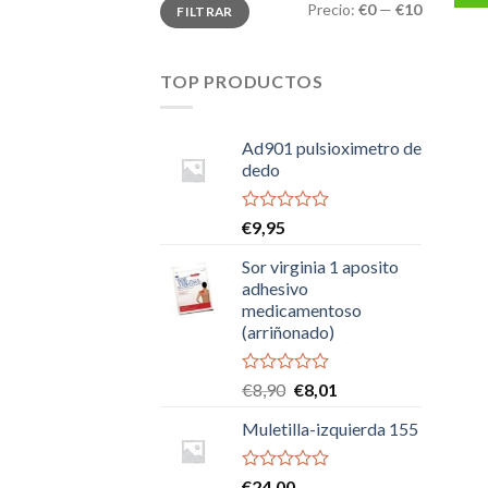
Precio
Precio
Precio:
€0
—
€10
FILTRAR
mínimo
máximo
TOP PRODUCTOS
Ad901 pulsioximetro de
dedo
Valorado
€
9,95
con
0
Sor virginia 1 aposito
de
adhesivo
5
medicamentoso
(arriñonado)
Valorado
El
El
€
8,90
€
8,01
con
precio
precio
0
Muletilla-izquierda 155
original
actual
de
era:
es:
5
€8,90.
€8,01.
Valorado
€
24,00