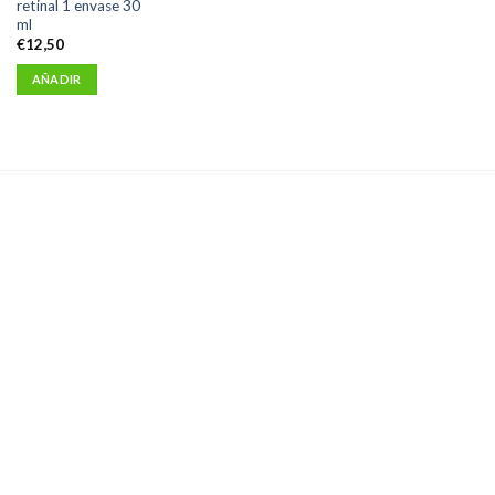
retinal 1 envase 30
ml
€
12,50
AÑADIR