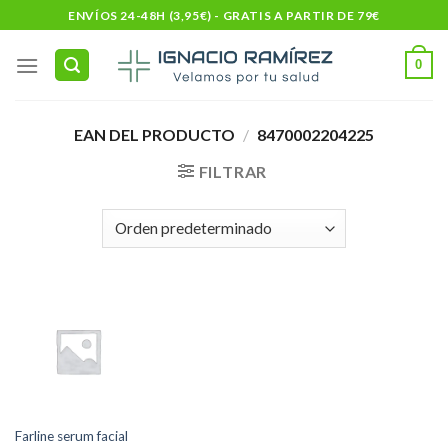
Skip
ENVÍOS 24-48H (3,95€) - GRATIS A PARTIR DE 79€
to
content
0
EAN DEL PRODUCTO
/
8470002204225
FILTRAR
Farline serum facial