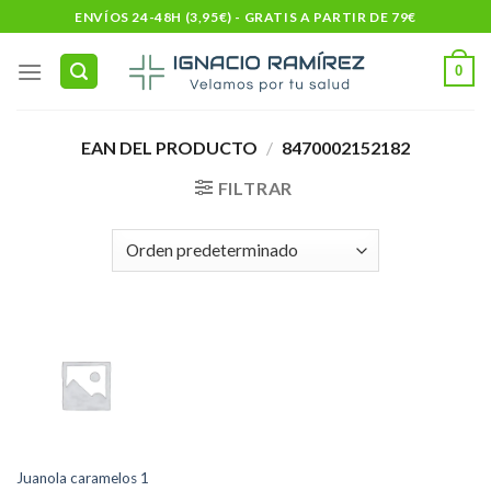
Skip
ENVÍOS 24-48H (3,95€) - GRATIS A PARTIR DE 79€
to
content
0
EAN DEL PRODUCTO
/
8470002152182
FILTRAR
Juanola caramelos 1