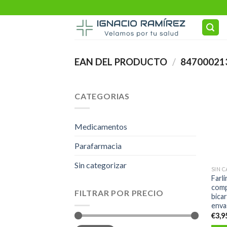
Skip
to
content
EAN DEL PRODUCTO
/
84700021
CATEGORIAS
Medicamentos
Parafarmacia
Sin categorizar
SIN 
Farli
com
FILTRAR POR PRECIO
bica
enva
€
3,9