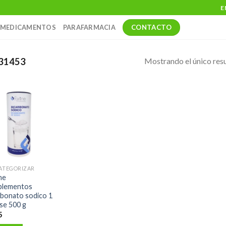
E
CONTACTO
MEDICAMENTOS
PARAFARMACIA
Mostrando el único res
31453
CATEGORIZAR
ne
plementos
rbonato sodico 1
se 500 g
5