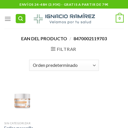
Skip
ENVÍOS 24-48H (3,95€) - GRATIS A PARTIR DE 79€
to
content
0
EAN DEL PRODUCTO
/
8470002119703
FILTRAR
SIN CATEGORIZAR
Farline mascarilla