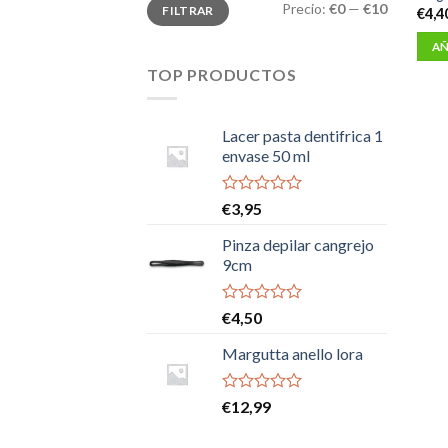
Precio
Precio
Precio:
€0
—
€10
FILTRAR
€
4,4
mínimo
máximo
AÑ
TOP PRODUCTOS
Lacer pasta dentifrica 1
envase 50 ml
Valorado
€
3,95
con
0
Pinza depilar cangrejo
de
9cm
5
Valorado
€
4,50
con
0
Margutta anello lora
de
5
Valorado
€
12,99
con
0