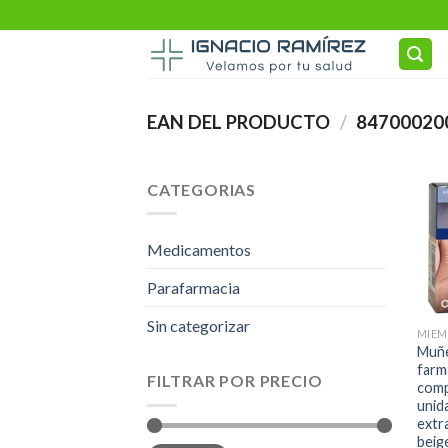
Skip
to
content
EAN DEL PRODUCTO
/
84700020
CATEGORIAS
Medicamentos
Parafarmacia
Sin categorizar
MIEM
Muñe
farm
FILTRAR POR PRECIO
comp
unid
extr
beig