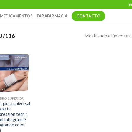
E
CONTACTO
MEDICAMENTOS
PARAFARMACIA
Mostrando el único res
07116
BRO SUPERIOR
quera universal
alastic
ression tech 1
ad talla grande
agrande color
e