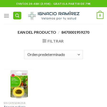
Skip
ENVÍOS 24-48H (3,95€) - GRATIS A PARTIR DE 79€
to
content
0
EAN DEL PRODUCTO
/
8470001959270
FILTRAR
SIN CATEGORIZAR
Aposan pulsera