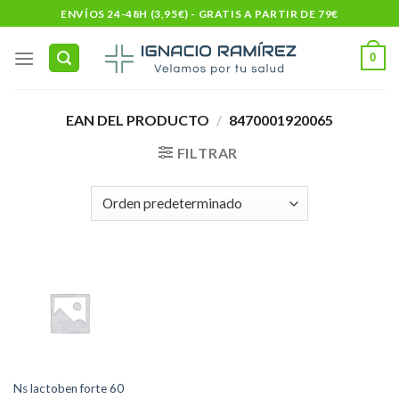
Skip
ENVÍOS 24-48H (3,95€) - GRATIS A PARTIR DE 79€
to
content
0
EAN DEL PRODUCTO
/
8470001920065
FILTRAR
Ns lactoben forte 60