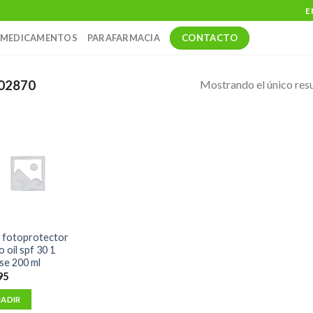
E
CONTACTO
MEDICAMENTOS
PARAFARMACIA
Mostrando el único res
02870
n fotoprotector
 oil spf 30 1
se 200 ml
95
ADIR