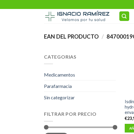
Skip
to
content
EAN DEL PRODUCTO
/
84700019
CATEGORIAS
Medicamentos
Parafarmacia
Sin categorizar
Isdi
hydro
enva
FILTRAR POR PRECIO
€
23,
AÑ