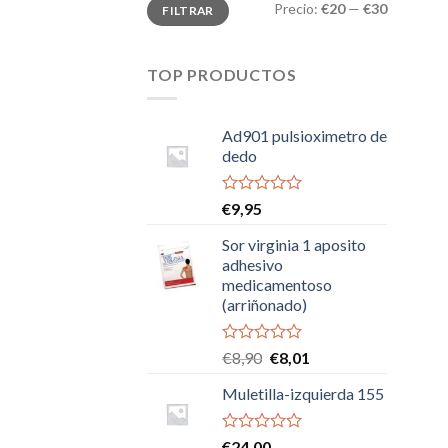
Precio
Precio
Precio:
€20
—
€30
FILTRAR
mínimo
máximo
TOP PRODUCTOS
Ad901 pulsioximetro de
dedo
Valorado
€
9,95
con
0
Sor virginia 1 aposito
de
adhesivo
5
medicamentoso
(arriñonado)
Valorado
El
El
€
8,90
€
8,01
con
precio
precio
0
Muletilla-izquierda 155
original
actual
de
era:
es:
5
€8,90.
€8,01.
Valorado
€
24,00