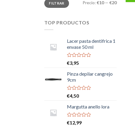
Precio
Precio
Precio:
€10
—
€20
FILTRAR
mínimo
máximo
TOP PRODUCTOS
Lacer pasta dentifrica 1
envase 50 ml
Valorado
€
3,95
con
0
Pinza depilar cangrejo
de
9cm
5
Valorado
€
4,50
con
0
Margutta anello lora
de
5
Valorado
€
12,99
con
0