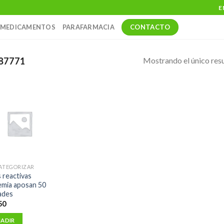
E
CONTACTO
MEDICAMENTOS
PARAFARMACIA
Mostrando el único res
87771
CATEGORIZAR
s reactivas
emia aposan 50
ades
50
ADIR