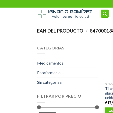
Skip
to
content
EAN DEL PRODUCTO
/
84700018
CATEGORIAS
Medicamentos
Parafarmacia
Sin categorizar
SIN 
Tira
gluc
FILTRAR POR PRECIO
unid
€
17,
AÑ