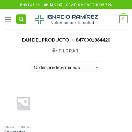
Skip
ENVÍOS 24-48H (3,95€) - GRATIS A PARTIR DE 79€
to
content
0
EAN DEL PRODUCTO
/
8470001864420
FILTRAR
SIN CATEGORIZAR
Empapador