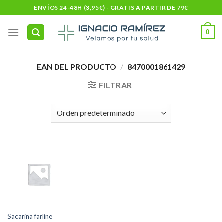
Skip
ENVÍOS 24-48H (3,95€) - GRATIS A PARTIR DE 79€
to
content
0
EAN DEL PRODUCTO
/
8470001861429
FILTRAR
Sacarina farline