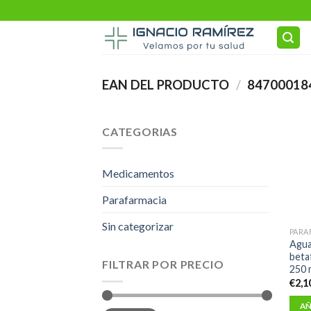
Skip
to
content
EAN DEL PRODUCTO
/
84700018
CATEGORIAS
Medicamentos
Parafarmacia
Sin categorizar
PARA
Agua
beta
FILTRAR POR PRECIO
250 
€
2,1
AÑ