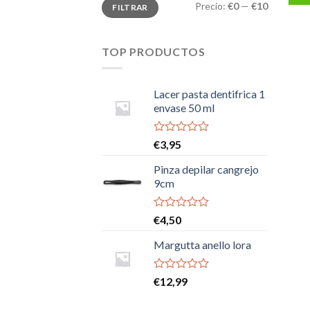
Precio
Precio
Precio:
€0
—
€10
FILTRAR
mínimo
máximo
TOP PRODUCTOS
Lacer pasta dentifrica 1
envase 50 ml
Valorado
€
3,95
con
0
Pinza depilar cangrejo
de
9cm
5
Valorado
€
4,50
con
0
Margutta anello lora
de
5
Valorado
€
12,99
con
0