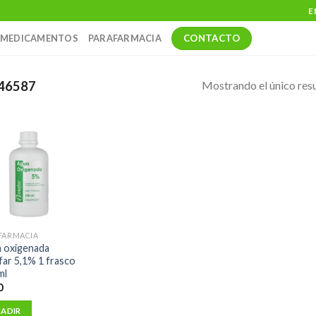
E
CONTACTO
MEDICAMENTOS
PARAFARMACIA
Mostrando el único res
46587
FARMACIA
 oxigenada
far 5,1% 1 frasco
ml
0
ADIR