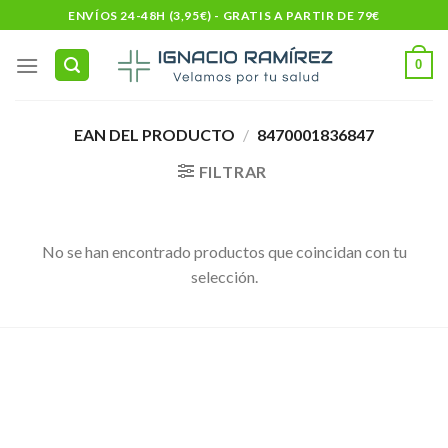
Skip
ENVÍOS 24-48H (3,95€) - GRATIS A PARTIR DE 79€
to
content
0
EAN DEL PRODUCTO
/
8470001836847
FILTRAR
No se han encontrado productos que coincidan con tu
selección.