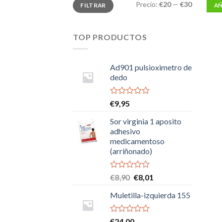
Precio
Precio
Precio:
€20
—
€30
FILTRAR
AÑ
mínimo
máximo
TOP PRODUCTOS
Ad901 pulsioximetro de
dedo
Valorado
€
9,95
con
0
Sor virginia 1 aposito
de
adhesivo
5
medicamentoso
(arriñonado)
Valorado
El
El
€
8,90
€
8,01
con
precio
precio
0
Muletilla-izquierda 155
original
actual
de
era:
es:
5
€8,90.
€8,01.
Valorado
€
24,00