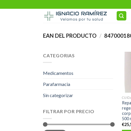
Skip
to
content
EAN DEL PRODUCTO
/
84700018
CATEGORIAS
Medicamentos
Parafarmacia
Sin categorizar
CUID
Repa
rege
FILTRAR POR PRECIO
corp
500 
€
25,