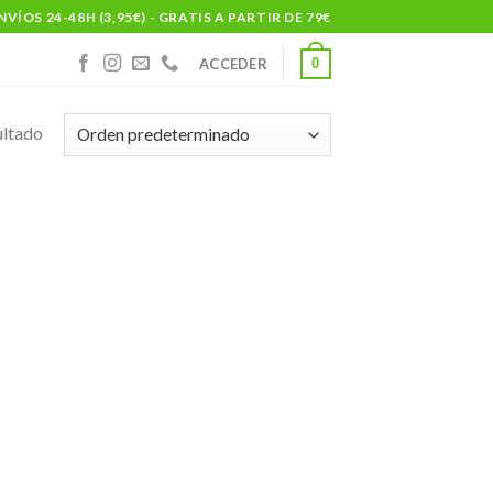
NVÍOS 24-48H (3,95€) - GRATIS A PARTIR DE 79€
0
ACCEDER
ultado