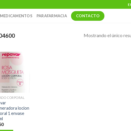
E
CONTACTO
MEDICAMENTOS
PARAFARMACIA
Mostrando el único res
04600
ADO CORPORAL
var
neradora locion
oral 1 envase
ml
50