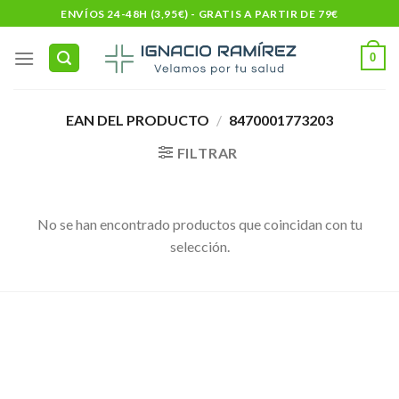
Skip
ENVÍOS 24-48H (3,95€) - GRATIS A PARTIR DE 79€
to
content
0
EAN DEL PRODUCTO
/
8470001773203
FILTRAR
No se han encontrado productos que coincidan con tu
selección.