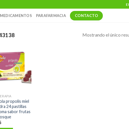
E
CONTACTO
MEDICAMENTOS
PARAFARMACIA
Mostrando el único res
43138
TERAPIA
ola propolis miel
dra 24 pastillas
oma sabor frutas
bosque
5