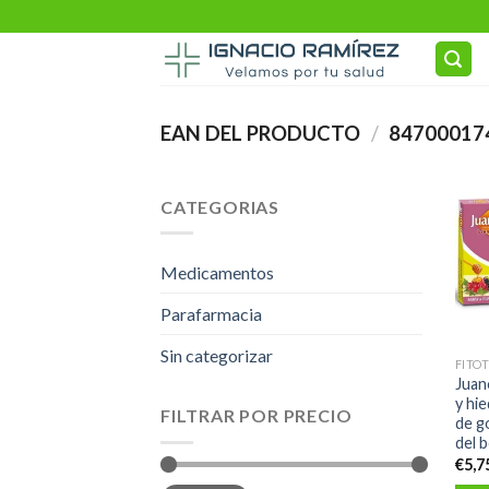
Skip
to
content
EAN DEL PRODUCTO
/
84700017
CATEGORIAS
Medicamentos
Parafarmacia
Sin categorizar
FITO
Juan
y hie
FILTRAR POR PRECIO
de g
del 
€
5,7