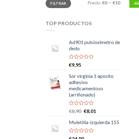
Precio
Precio
Precio:
€0
—
€10
FILTRAR
AÑ
mínimo
máximo
TOP PRODUCTOS
Ad901 pulsioximetro de
dedo
Valorado
€
9,95
con
0
Sor virginia 1 aposito
de
adhesivo
5
medicamentoso
(arriñonado)
Valorado
El
El
€
8,90
€
8,01
con
precio
precio
0
Muletilla-izquierda 155
original
actual
de
era:
es:
5
€8,90.
€8,01.
Valorado
€
24,00