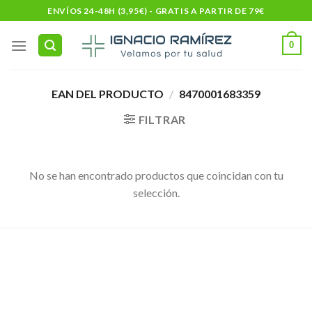
Skip
ENVÍOS 24-48H (3,95€) - GRATIS A PARTIR DE 79€
to
content
0
EAN DEL PRODUCTO
/
8470001683359
FILTRAR
No se han encontrado productos que coincidan con tu
selección.