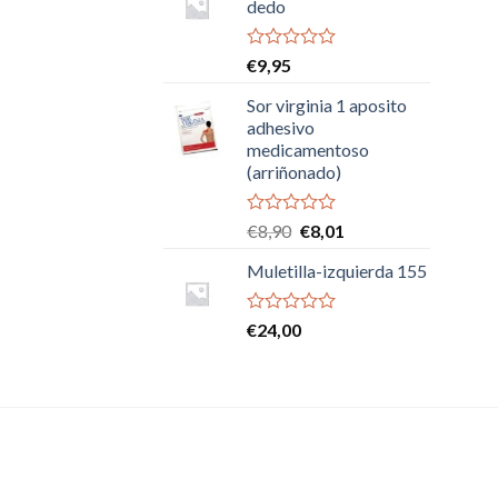
dedo
Valorado
€
9,95
con
0
Sor virginia 1 aposito
de
adhesivo
5
medicamentoso
(arriñonado)
Valorado
El
El
€
8,90
€
8,01
con
precio
precio
0
Muletilla-izquierda 155
original
actual
de
era:
es:
5
€8,90.
€8,01.
Valorado
€
24,00
con
0
de
5