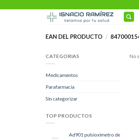
Skip
to
content
EAN DEL PRODUCTO
/
84700015
CATEGORIAS
No s
Medicamentos
Parafarmacia
Sin categorizar
TOP PRODUCTOS
Ad901 pulsioximetro de