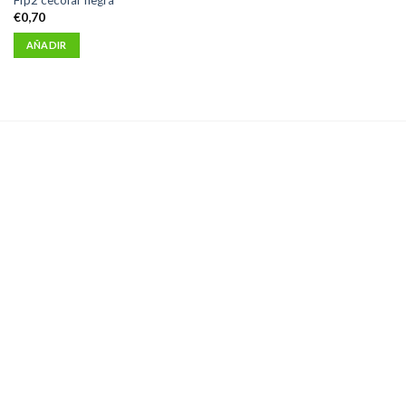
Ffp2 cecofar negra
€
0,70
AÑADIR