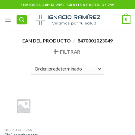
Skip
ENVÍOS 24-48H (3,95€) - GRATIS A PARTIR DE 79€
to
content
0
EAN DEL PRODUCTO
/
8470001023049
FILTRAR
SIN CATEGORIZAR