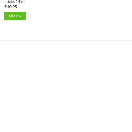
sticks 14 ml
€
10,95
AÑADIR