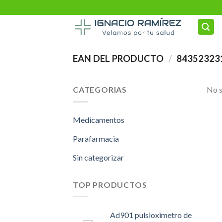
Skip
to
content
EAN DEL PRODUCTO
/
84352323
CATEGORIAS
No s
Medicamentos
Parafarmacia
Sin categorizar
TOP PRODUCTOS
Ad901 pulsioximetro de