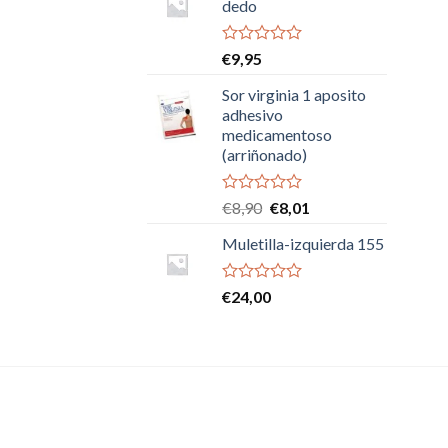
dedo
Valorado
€
9,95
con
0
Sor virginia 1 aposito
de
adhesivo
5
medicamentoso
(arriñonado)
Valorado
El
El
€
8,90
€
8,01
con
precio
precio
0
Muletilla-izquierda 155
original
actual
de
era:
es:
5
€8,90.
€8,01.
Valorado
€
24,00
con
0
de
5