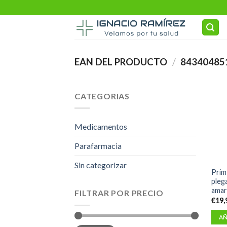
Skip
to
content
EAN DEL PRODUCTO
/
84340485
CATEGORIAS
Medicamentos
Parafarmacia
Sin categorizar
Prim 
pleg
amari
FILTRAR POR PRECIO
€
19,
AÑ