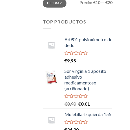
Precio
Precio
Precio:
€10
—
€20
FILTRAR
mínimo
máximo
TOP PRODUCTOS
Ad901 pulsioximetro de
dedo
Valorado
€
9,95
con
0
Sor virginia 1 aposito
de
adhesivo
5
medicamentoso
(arriñonado)
Valorado
El
El
€
8,90
€
8,01
con
precio
precio
0
Muletilla-izquierda 155
original
actual
de
era:
es:
5
€8,90.
€8,01.
Valorado
€
24,00