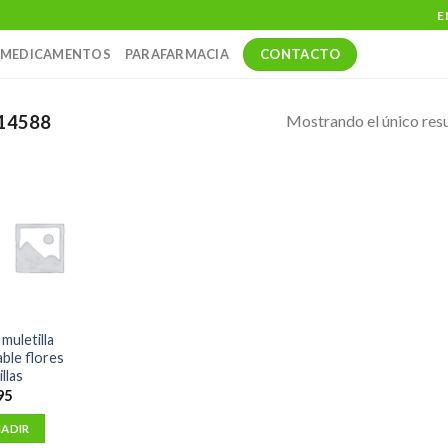
E
CONTACTO
MEDICAMENTOS
PARAFARMACIA
Mostrando el único res
14588
muletilla
able flores
llas
95
ADIR