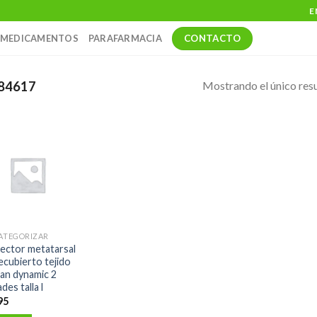
E
CONTACTO
MEDICAMENTOS
PARAFARMACIA
Mostrando el único res
84617
CATEGORIZAR
ector metatarsal
ecubierto tejido
an dynamic 2
des talla l
95