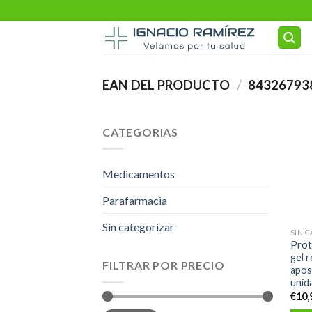
Skip
to
content
EAN DEL PRODUCTO
/
84326793
CATEGORIAS
Medicamentos
Parafarmacia
Sin categorizar
SIN 
Prot
gel r
FILTRAR POR PRECIO
apos
unida
€
10,