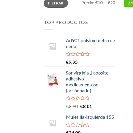
Precio
Precio
Precio:
€10
—
€20
FILTRAR
AÑ
mínimo
máximo
TOP PRODUCTOS
Ad901 pulsioximetro de
dedo
Valorado
€
9,95
con
0
Sor virginia 1 aposito
de
adhesivo
5
medicamentoso
(arriñonado)
Valorado
El
El
€
8,90
€
8,01
con
precio
precio
0
Muletilla-izquierda 155
original
actual
de
era:
es:
5
€8,90.
€8,01.
Valorado
€
24,00