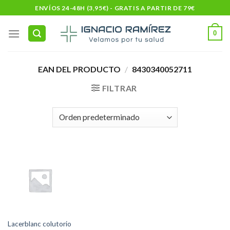
Skip
ENVÍOS 24-48H (3,95€) - GRATIS A PARTIR DE 79€
to
content
0
EAN DEL PRODUCTO
/
8430340052711
FILTRAR
Lacerblanc colutorio