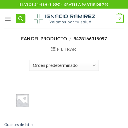
Skip
ENVÍOS 24-48H (3,95€) - GRATIS A PARTIR DE 79€
to
content
0
EAN DEL PRODUCTO
/
8428166315097
FILTRAR
Guantes de latex