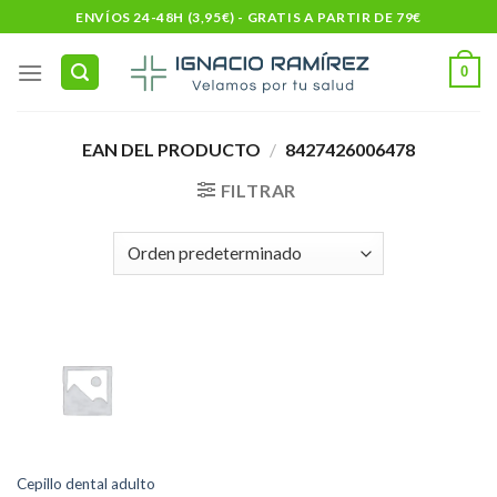
Skip
ENVÍOS 24-48H (3,95€) - GRATIS A PARTIR DE 79€
to
content
0
EAN DEL PRODUCTO
/
8427426006478
FILTRAR
Cepillo dental adulto