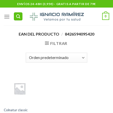
Skip
ENVÍOS 24-48H (3,95€) - GRATIS A PARTIR DE 79€
to
content
0
EAN DEL PRODUCTO
/
8426594095420
FILTRAR
Colnatur classic