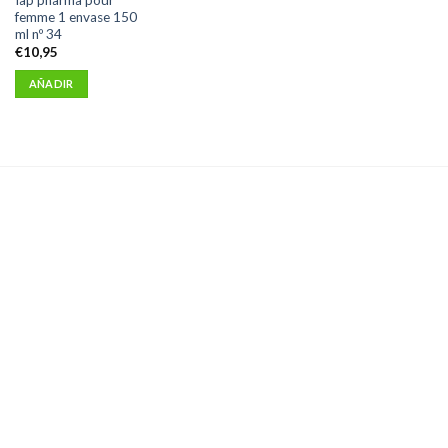
femme 1 envase 150
ml nº 34
€
10,95
AÑADIR