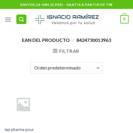
Skip
ENVÍOS 24-48H (3,95€) - GRATIS A PARTIR DE 79€
to
content
0
EAN DEL PRODUCTO
/
8424730013963
FILTRAR
Iap pharma pour