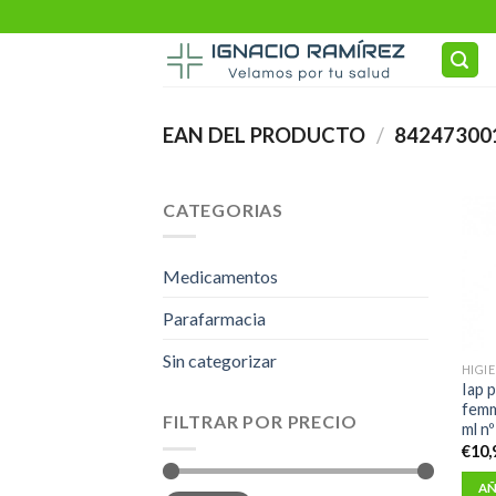
Skip
to
content
EAN DEL PRODUCTO
/
84247300
CATEGORIAS
Medicamentos
Parafarmacia
Sin categorizar
HIGI
Iap 
femm
FILTRAR POR PRECIO
ml nº
€
10,
AÑ