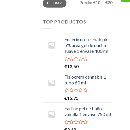
Precio
Precio
Precio:
€10
—
€20
FILTRAR
mínimo
máximo
TOP PRODUCTOS
Eucerin urea repair plus
5% urea gel de ducha
suave 1 envase 400 ml
Valorado
€
13,50
con
0
Fisiocrem cannabis 1
de
tubo 60 ml
5
Valorado
€
15,75
con
0
Farline gel de baño
de
vainilla 1 envase 750 ml
5
Valorado
€
2,10