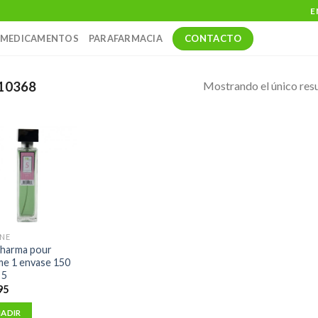
E
CONTACTO
MEDICAMENTOS
PARAFARMACIA
Mostrando el único res
10368
ENE
pharma pour
e 1 envase 150
 5
95
ADIR