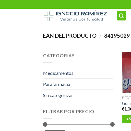
Skip
to
content
EAN DEL PRODUCTO
/
84195029
CATEGORIAS
Medicamentos
Parafarmacia
Sin categorizar
FITO
Gumf
€
1,0
FILTRAR POR PRECIO
AÑ