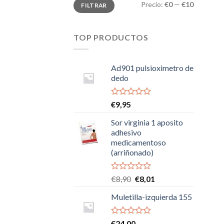
Precio
Precio
Precio:
€0
—
€10
FILTRAR
mínimo
máximo
TOP PRODUCTOS
Ad901 pulsioximetro de
dedo
Valorado
€
9,95
con
0
Sor virginia 1 aposito
de
adhesivo
5
medicamentoso
(arriñonado)
Valorado
El
El
€
8,90
€
8,01
con
precio
precio
0
Muletilla-izquierda 155
original
actual
de
era:
es:
5
€8,90.
€8,01.
Valorado
€
24,00