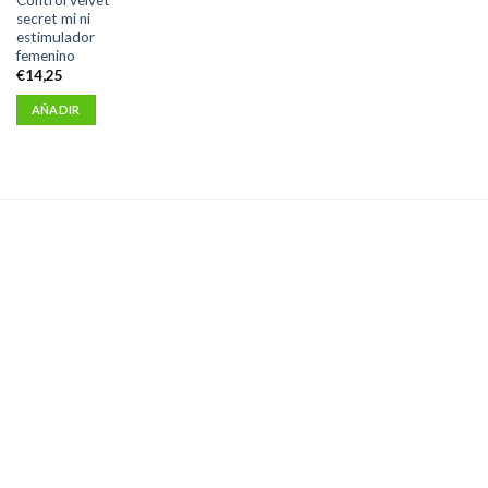
secret mi ni
estimulador
femenino
€
14,25
AÑADIR