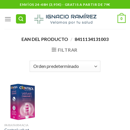
Skip
ENVÍOS 24-48H (3,95€) - GRATIS A PARTIR DE 79€
to
content
0
EAN DEL PRODUCTO
/
8411134131003
FILTRAR
PARAFARMACIA
Control velvet